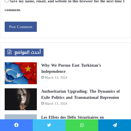
Save my name, email, and website in this browser for the next time I
comment.
أحدث المواضع
Why We Pursue East Turkistan’s
Independence
March 13, 2024
Authoritarian Upgrading: The Dynamics of
Exile Politics and Transnational Repression
March 13, 2024
Les Effets des Défis Sécuritaires en
Méditerranée sur les Pays du Maghreb
August 8, 2023
Facebook
Twitter
WhatsApp
Telegram