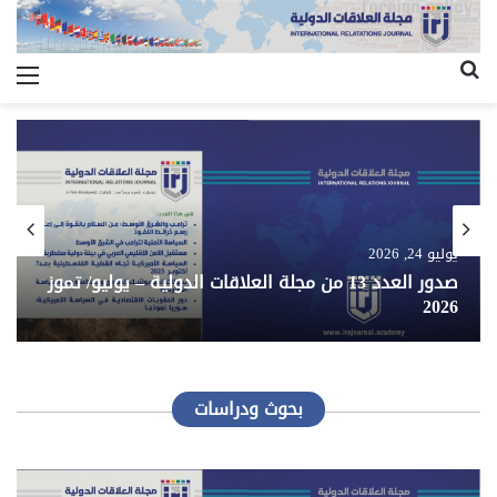
بحث
الق
عن
يوليو 24, 2026
صدور العدد 13 من مجلة العلاقات الدولية – يوليو/ تموز
2026
بحوث ودراسات